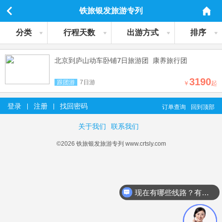
铁旅银发旅游专列
分类
行程天数
出游方式
排序
北京到庐山动车卧铺7日旅游团 康养旅行团
3190
跟团游
7日游
￥
起
登录
注册
找回密码
|
|
订单查询
回到顶部
关于我们
联系我们
©2026 铁旅银发旅游专列 www.crtsly.com
现在有哪些线路？有详细行程吗？