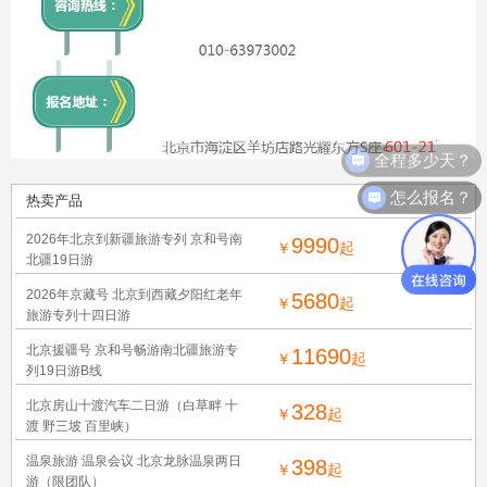
全程多少天？
怎么报名？
热卖产品
2026年北京到新疆旅游专列 京和号南
9990
￥
起
北疆19日游
2026年京藏号 北京到西藏夕阳红老年
5680
￥
起
旅游专列十四日游
北京援疆号 京和号畅游南北疆旅游专
11690
￥
起
列19日游B线
北京房山十渡汽车二日游（白草畔 十
328
￥
起
渡 野三坡 百里峡）
温泉旅游 温泉会议 北京龙脉温泉两日
398
￥
起
游（限团队）