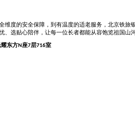
全维度的安全保障，到有温度的适老服务，北京铁旅
忧、选贴心陪伴，让每一位长者都能从容饱览祖国山
光耀东方
座
层
室
N
7
716