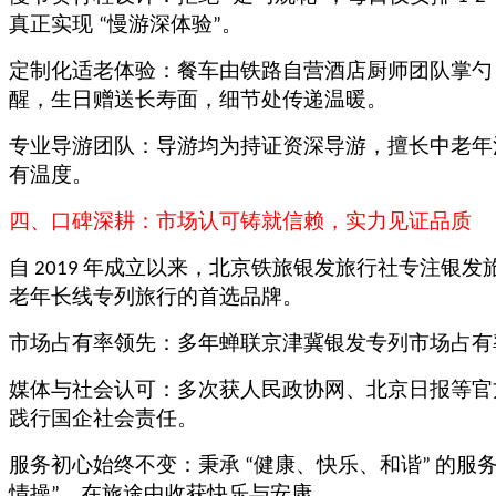
真正实现
慢游深体验
。
“
”
定制化适老体验：餐车由铁路自营酒店厨师团队掌勺
醒，生日赠送长寿面，细节处传递温暖。
专业导游团队：导游均为持证资深导游，擅长中老年
有温度。
四
、口碑深耕：市场认可铸就信赖，实力见证品质
自
年成立以来，北京铁旅银发旅行社专注银发
2019
老年长线专列旅行的首选品牌。
市场占有率领先：多年蝉联京津冀银发专列市场占有
媒体与社会认可：多次获人民政协网、北京日报等官
践行国企社会责任。
服务初心始终不变：秉承
健康、快乐、和谐
的服
“
”
情操
，在旅途中收获快乐与安康。
”