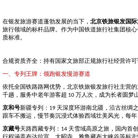
在银发旅游赛道蓬勃发展的当下，
北京铁旅银发国际
旅行领域的标杆品牌。作为中国铁道旅行社集团核心
质标准。
合规资质齐全：持有国家文旅部正规旅行社经营许可
一
、专列王牌：领跑银发慢游赛道
依托全国铁路路网优势，北京铁旅银发旅行社主营的
千趟，服务中老年游客超
万人次，成为长者圆梦
10
京和号
新疆专列：
天深度环游南北疆，沿古丝绸
19
跟车不搬运，慢节奏沉浸式体验西域壮美风光，每
京藏号
天路西藏专列：
天雪域高原之旅，国内首
14
行程涵盖布达拉宫、大昭寺、雅鲁藏布大峡谷等标志