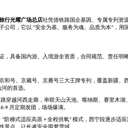
旅行光耀广场总店
社凭借铁路国企基因、专属专列资
子公司，它以
安全为基、服务为魂、品质为本
，用
“
”
证，具备国内游、入境游全资质，合同规范、责任明
京和号、京藏号、京雁号三大王牌专列，覆盖新疆、
山河的首选。
之路穿越河西走廊，串联天山天池、喀纳斯、赛里木湖
年
月定期发团，场场爆满。
6-9
创
阶梯式适应高原
全程供氧
模式，西宁段逐步适应
“
+
”
性景点，让长者安全圆梦雪域。、