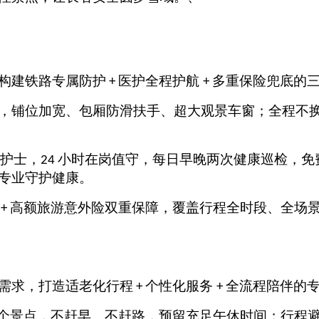
构建铁路专属防护
医护全程护航
多重保险兜底的
+
+
，铺位加宽、包厢防滑扶手、超大观景车窗；全程不
护士，
小时在岗值守，每日早晚两次健康巡检，免
24
专业守护健康。
高额旅游意外险双重保障，覆盖行程全时段、全场
+
需求，打造适老化行程
个性化服务
全流程陪伴的
+
+
个景点，不赶早、不赶路，预留充足午休时间；行程