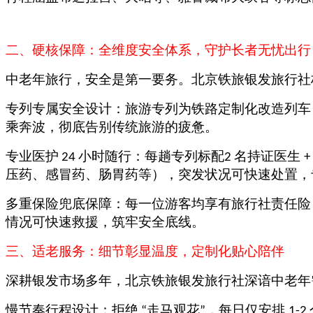
二
、硬核保障：全维度安全体系，守护长者无忧出行
中老年旅行，安全是第一要务。北京铁旅银发旅行社
专列专属安全设计：旅游专列为铁路定制化改造列车
乘奔波，彻底告别传统旅游的疲惫。
专业医护
小时随行：每趟专列标配
名持证医生
24
2
+
压药、感冒药、肠胃药等），突发状况可快速处置，
多重保险兜底保障：每一位游客均享有旅行社责任险
情况可快速救援，筑牢安全底线。
三
、适老服务：细节彰显温度，定制化贴心陪伴
深耕银发市场多年，北京铁旅银发旅行社深谙中老年
慢节奏行程设计：拒绝
走马观花
，每日仅安排
“
”
1-2