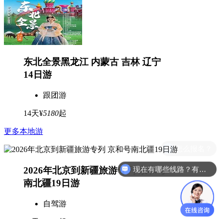
东北全景黑龙江 内蒙古 吉林 辽宁
14日游
跟团游
14天
¥
5180
起
更多本地游
怎么报名？
现在有哪些线路？有详细行程吗？
2026年北京到新疆旅游专列 京和号
南北疆19日游
自驾游