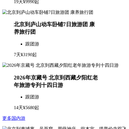
19天
¥
9990
起
北京到庐山动车卧铺7日旅游团 康
养旅行团
跟团游
7天
¥
3190
起
2026年京藏号 北京到西藏夕阳红老
年旅游专列十四日游
跟团游
14天
¥
5680
起
更多国内游