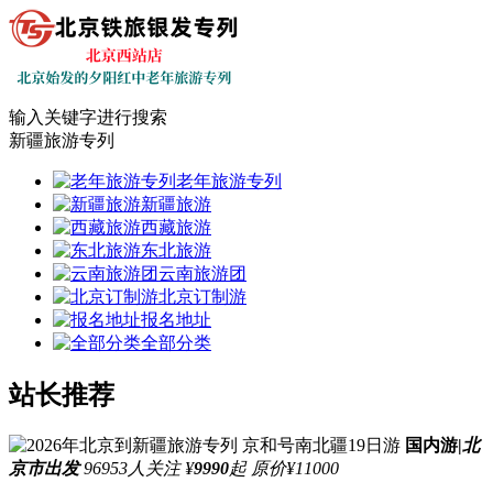
输入关键字进行搜索
新疆旅游专列
老年旅游专列
新疆旅游
西藏旅游
东北旅游
云南旅游团
北京订制游
报名地址
全部分类
站长推荐
国内游
|
北
京市出发
96953人关注
¥
9990
起
原价¥11000