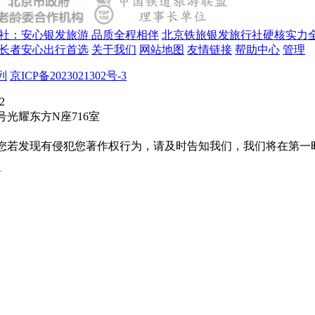
社：安心银发旅游 品质全程相伴
北京铁旅银发旅行社硬核实力
长者安心出行首选
关于我们
网站地图
友情链接
帮助中心
管理
列
京ICP备2023021302号-3
2
光耀东方N座716室
您若发现有侵犯您著作权行为，请及时告知我们，我们将在第一
号