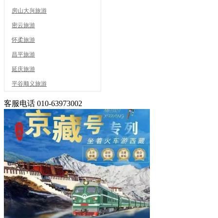
房山大兴旅游
密云旅游
怀柔旅游
昌平旅游
延庆旅游
平谷顺义旅游
客服电话
010-63973002