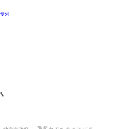
专列
品。