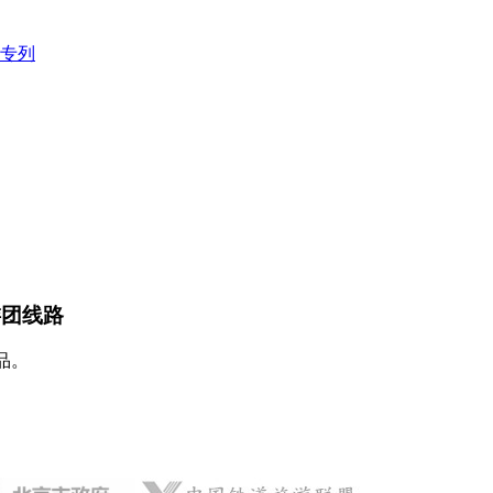
专列
游团线路
品。