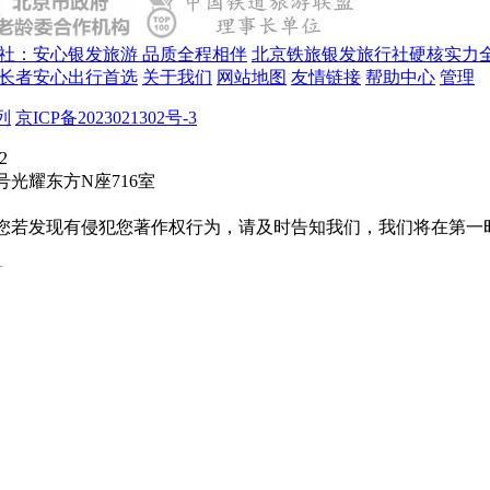
社：安心银发旅游 品质全程相伴
北京铁旅银发旅行社硬核实力
长者安心出行首选
关于我们
网站地图
友情链接
帮助中心
管理
列
京ICP备2023021302号-3
2
光耀东方N座716室
您若发现有侵犯您著作权行为，请及时告知我们，我们将在第一
号