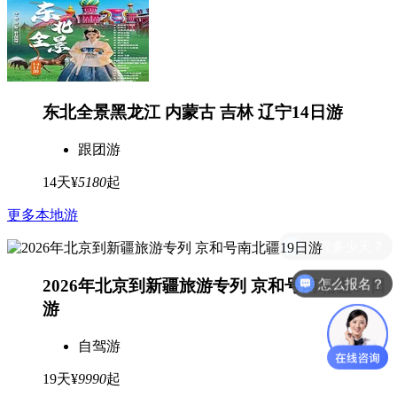
东北全景黑龙江 内蒙古 吉林 辽宁14日游
跟团游
14天
¥
5180
起
更多本地游
全程多少天？
怎么报名？
2026年北京到新疆旅游专列 京和号南北疆19日
游
自驾游
19天
¥
9990
起