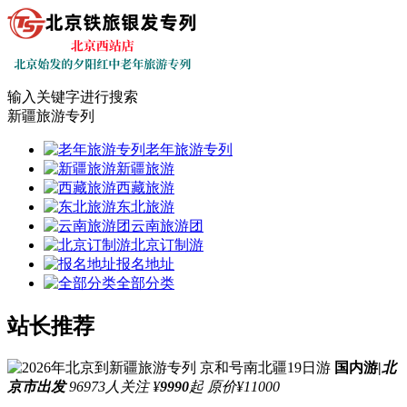
输入关键字进行搜索
新疆旅游专列
老年旅游专列
新疆旅游
西藏旅游
东北旅游
云南旅游团
北京订制游
报名地址
全部分类
站长推荐
国内游
|
北
京市出发
96973人关注
¥
9990
起
原价¥11000