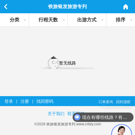
铁旅银发旅游专列
分类
行程天数
出游方式
排序
暂无线路
登录
注册
找回密码
|
|
订单查询
回到顶部
怎么报名？
关于我们
联系我们
现在有哪些线路？有详细行程吗？
©2026 铁旅银发旅游专列 www.crtsly.com