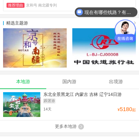
推荐理由
京和号 南北疆专列
现在有哪些线路？有详细行程吗？
精选主题游
更多
本地游
国内游
出境游
东北全景黑龙江 内蒙古 吉林 辽宁14日游
跟团游
5180
14天
¥
起
更多本地游