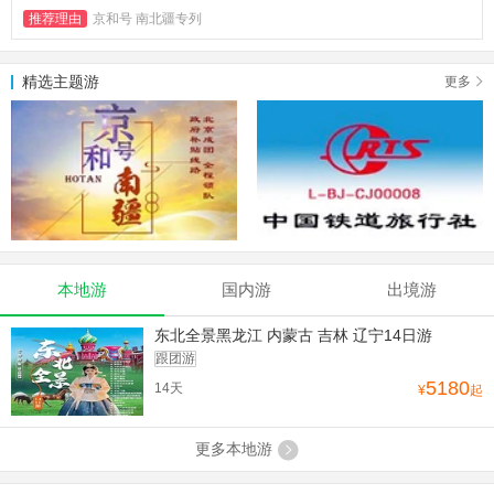
推荐理由
京和号 南北疆专列
精选主题游
更多
本地游
国内游
出境游
东北全景黑龙江 内蒙古 吉林 辽宁14日游
跟团游
5180
14天
¥
起
更多本地游