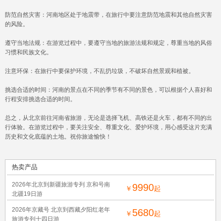
防范自然灾害：河南地区处于地震带，在旅行中要注意防范地震和其他自然灾害
的风险。
遵守当地法规：在游览过程中，要遵守当地的旅游法规和规定，尊重当地的风俗
习惯和民族文化。
注意环保：在旅行中要保护环境，不乱扔垃圾，不破坏自然景观和植被。
挑选合适的时间：河南的景点在不同的季节有不同的景色，可以根据个人喜好和
行程安排挑选合适的时间。
总之，从北京前往河南省旅游，无论是选择飞机、高铁还是火车，都有不同的出
行体验。在游览过程中，要关注安全、尊重文化、爱护环境，用心感受这片充满
历史和文化底蕴的土地。祝你旅途愉快！
热卖产品
2026年北京到新疆旅游专列 京和号南
9990
￥
起
北疆19日游
2026年京藏号 北京到西藏夕阳红老年
5680
￥
起
旅游专列十四日游