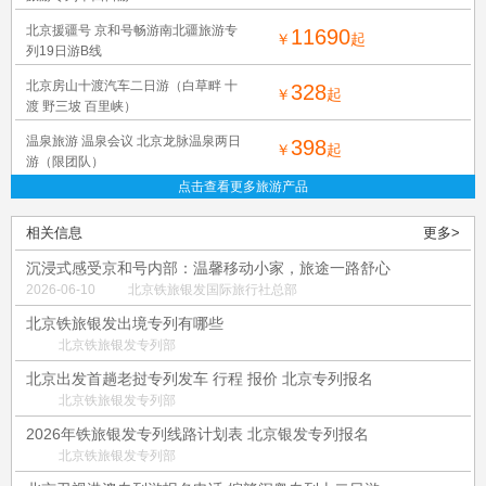
北京援疆号 京和号畅游南北疆旅游专
11690
￥
起
列19日游B线
北京房山十渡汽车二日游（白草畔 十
328
￥
起
渡 野三坡 百里峡）
温泉旅游 温泉会议 北京龙脉温泉两日
398
￥
起
游（限团队）
点击查看更多旅游产品
相关信息
更多>
沉浸式感受京和号内部：温馨移动小家，旅途一路舒心
2026-06-10
北京铁旅银发国际旅行社总部
北京铁旅银发出境专列有哪些
北京铁旅银发专列部
北京出发首趟老挝专列发车 行程 报价 北京专列报名
北京铁旅银发专列部
2026年铁旅银发专列线路计划表 北京银发专列报名
北京铁旅银发专列部