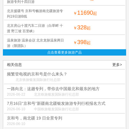
旅游专列十四日游
北京援疆号 京和号畅游南北疆旅游专
11690
￥
起
列19日游B线
北京房山十渡汽车二日游（白草畔 十
328
￥
起
渡 野三坡 百里峡）
温泉旅游 温泉会议 北京龙脉温泉两日
398
￥
起
游（限团队）
点击查看更多旅游产品
相关信息
更多>
频繁登电视的京和号是什么来头？
北京铁旅银发国际旅行社总部
一路向北：这趟专列，带你去中国最北和最东的地方
2026-06-22
北京铁旅银发国际旅行社总部
7月16日“京和号”新疆南北疆银发旅游专列行程报名方式
2026-06-10
中国铁旅银发国际旅行社总部
京和号，南北疆 19 日全景专列
2026-06-10