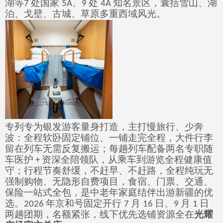
湖等
处国家
、
处
知名景区，囊括雪山、湖
7
5A
9
4A
泊、戈壁、古城、草原多重西域风光。
专列专为银发游客量身打造，主打慢旅行、少奔
波：全程软卧固定铺位、一铺走完全程，大件行李
留在列车无需反复搬运；每趟列车配备两名专职随
车医护
资深全陪领队，从乘车到游览全程健康值
+
守；行程节奏舒缓，不赶早、不赶路，全程纯玩无
强制购物、无隐形自费项目，食宿、门票、交通、
保险一站式全包，是中老年家庭结伴出游新疆的优
选。
年京和号固定开行
月
日、
月
日
2026
7
16
9
1
两趟团期，名额紧张，线下优先选铺资源全在
光耀