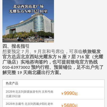
四、报名指引
想要预定
月、
月京和号席位，可亲临
铁旅银发
7
9
官方总店
北京西站光耀东方
座
层
室（光耀
N
7
716
广场店）
实地咨询签约，也可提前致电官方热线
预约行程、预留铺位，足不出户先了
010-63973002
解完整
天南北疆出行方案。
19
热卖产品
2026年北京到新疆旅游专列 京和号南
9990
￥
起
北疆19日游
2026年京藏号 北京到西藏夕阳红老年
5680
￥
起