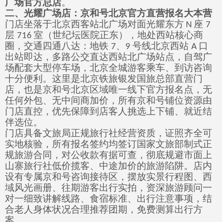
广场官方总店
。
二、光耀广场店：京和号北京官方直营报名大本营
门店坐落于北京西客站北广场对面光耀东方
座
N
7
层
室（世纪坛医院正东），地处西站核心商
716
圈，交通四通八达：地铁
、
号线北京西站
口
7
9
A
出站即达，多路公交直达西站北广场站点，自驾广
场配套大型停车场，北京全城游客乘车、到访咨询
十分便利。这里是北京铁旅银发国旅总部直营门
店，也是京和号北京区域唯一线下官方报名点，无
任何外包、无中间商加价，所有京和号铺位资源由
门店直控，优先保障到店客人挑选上下铺、就近结
伴选位。
门店具备文旅局正规旅行社经营资质，证照齐全可
实地核验，所有报名签约均签订国家文旅部制式正
规旅游合同，对公收款有据可查，彻底规避市面上
山寨旅行社低价揽客、中途加价的旅游陷阱。店内
设有专属京和号咨询接待区，摆放实景行程图、西
域风光画册、往期游客出行实拍，资深旅游顾问一
对一细致讲解线路、食宿标准、出行注意事项，结
合老人身体状况合理推荐团期，免费测算出行方
案。