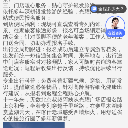
三、门店暖心服务，贴心守护银发旅途
全程多少天？
依托多年深耕银发旅游的经验，光耀广场店打造一
站式便民报名服务：
到店便民福利：现场可直观查看专列内饰、酒店实
景、往期旅客旅途影像，报名可当场锁定铺位、缴
纳定金；针对腿脚不便的老年游客，工作人员可上
门送合同、协助办理报名手续。
出行全周期跟进：报名成功后建立专属游客档案，
出发前统一短信通知集合时间、乘车地点，出行途
中门店客服实时对接领队，家人可随时咨询游客旅
途近况；返程后收集出行反馈，持续优化后续出行
服务。
专业出行科普：免费科普新疆气候、穿搭、用药常
识，提醒旅途必备物品，针对高龄游客细化健康出
行建议，从报名到返程全程贴心护航。
十一年来，无数北京叔叔阿姨从光耀广场店报名踏
上京和号，坐着专列穿越千里丝路，在赛里木湖畔
赏蓝湖云天，在喀什老城感受西域烟火，用舒适省
心的慢旅行圆了多年新疆梦。