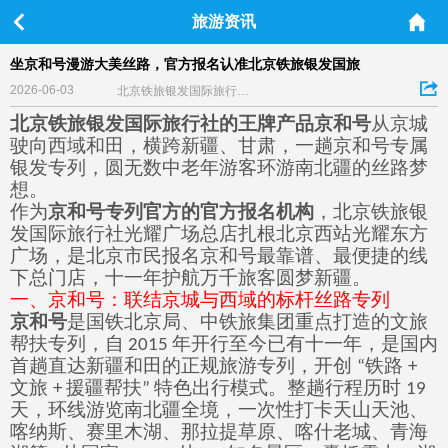
旅游资讯
坐京和号漫游大美丝路，官方报名认准北京铁旅银发国旅
2026-06-03
北京铁旅银发国际旅行社总部
北京铁旅银发国际旅行社的王牌产品京和号
从京城
驶向西域和田，横跨新疆、甘肃，一趟京和号专属
银发专列，圆无数中老年游客环游南北疆的丝路梦
想。
作为
京和号专列官方的官方报名机构
，北京铁旅银
发国际旅行社光耀广场总店扎根北京西站光耀东方
广场，是北京市民报名京和号最靠谱、最便捷的线
下总门店，十一年护航万千旅客圆梦新疆。
一、京和号：联结京城与西域的标杆丝路专列
京和号
是国铁北京局、中铁旅集团重点打造的文旅
帮扶专列，自
年开行至今已有十一年，是国内
2015
首趟直达新疆和田的正规旅游专列，开创
铁路
“
+
文旅
援疆帮扶
特色出行模式。整趟行程历时
+
”
19
天，环线游览南北疆全境，一次性打卡天山天池、
喀纳斯、赛里木湖、那拉提草原、喀什老城、青海