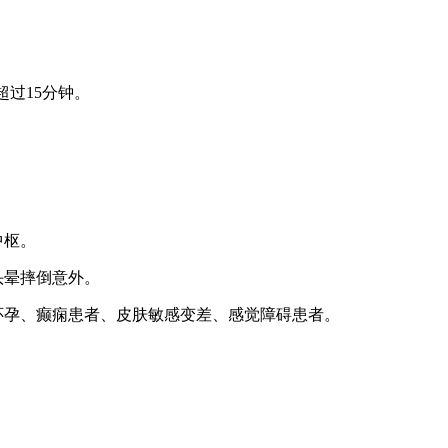
超过15分钟。
中枢。
头晕摔倒意外。
怀孕、癫痫患者、皮肤敏感变差、感觉障碍患者。