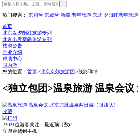
热门搜索：
京和号
京藏号
新疆
老年旅游
东北
夕阳红老年旅游
首页
北京发夕阳红旅游专列
北京出发新疆旅游专列
旅游公告
企业介绍
帮助中心
国内游
您的位置：
首页
>
北京京郊旅游团
>
线路详情
<独立包团>
温泉旅游 温泉会议
收藏
打印
23921
位游客关注 最近预订数
0
立即穿越到手机