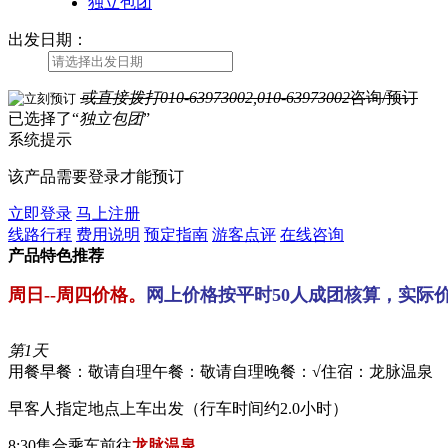
独立包团
出发日期：
或直接拨打
010-63973002,010-63973002
咨询/预订
已选择了“
独立包团
”
系统提示
该产品需要登录才能预订
立即登录
马上注册
线路行程
费用说明
预定指南
游客点评
在线咨询
产品特色推荐
周日--周四价格。
网上价格按平时50人成团核算，实际
第1天
用餐早餐：敬请自理
午餐：敬请自理
晚餐：√
住宿：龙脉温泉
早客人指定地点上车出发（行车时间约2.0小时）
8:30集合乘车前往
龙脉温泉