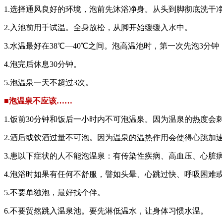
1.选择通风良好的环境，泡前先沐浴净身。从头到脚彻底洗干
2.入池前用手试温。全身放松，从脚开始缓缓入水中。
3.水温最好在38℃—40℃之间。泡高温池时，第一次先泡3分
4.泡完后休息30分钟。
5.泡温泉一天不超过3次。
■泡温泉不应该……
1.饭前30分钟和饭后一小时内不可泡温泉。因为温泉的热度
2.酒后或饮酒过量不可泡。因为温泉的温热作用会使得心跳加
3.患以下症状的人不能泡温泉：有传染性疾病、高血压、心
4.泡浴时如果有任何不舒服，譬如头晕、心跳过快、呼吸困难
5.不要单独泡，最好找个伴。
6.不要贸然跳入温泉池。要先淋低温水，让身体习惯水温。