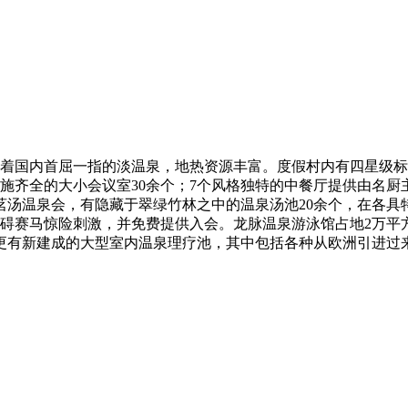
蕴藏着国内首屈一指的淡温泉，地热资源丰富。度假村内有四星级
设施齐全的大小会议室30余个；7个风格独特的中餐厅提供由名
茗汤温泉会，有隐藏于翠绿竹林之中的温泉汤池20余个，在各具
障碍赛马惊险刺激，并免费提供入会。龙脉温泉游泳馆占地2万平
更有新建成的大型室内温泉理疗池，其中包括各种从欧洲引进过