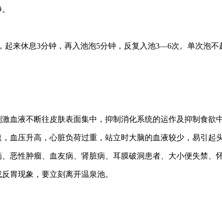
净。
钟，起来休息3分钟，再入池泡5分钟，反复入池3—6次。单次泡不
会刺激血液不断往皮肤表面集中，抑制消化系统的运作及抑制食欲
速，血压升高，心脏负荷过重，站立时大脑的血液较少，易引起
脏病、恶性肿瘤、血友病、肾脏病、耳膜破洞患者、大小便失禁、
或反胃现象，要立刻离开温泉池。