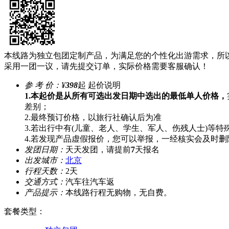
本线路为独立包团定制产品，为满足您的个性化出游需求，所
采用一团一议，请先提交订单，实际价格需要客服确认！
参 考 价：
¥
398
起
起价说明
1.本起价是从所有可选出发日期中选出的最低单人价格，
差别；
2.最终预订价格，以旅行社确认后为准
3.若出行中有(儿童、老人、学生、军人、伤残人士)等
4.若发现产品虚假报价，您可以举报，一经核实会及时删
发团日期：
天天发团，请提前
7
天报名
出发城市：
北京
行程天数：
2天
交通方式：
汽车往汽车返
产品提示：
本线路行程无购物，无自费。
套餐类型
：