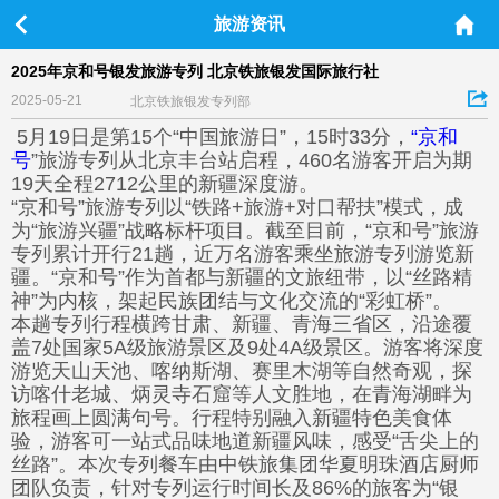
旅游资讯
2025年京和号银发旅游专列 北京铁旅银发国际旅行社
2025-05-21
北京铁旅银发专列部
5月19日是第15个“中国旅游日”，15时33分，
“京和
号
”旅游专列从北京丰台站启程，460名游客开启为期
19天全程2712公里的新疆深度游。
“京和号”旅游专列以“铁路+旅游+对口帮扶”模式，成
为“旅游兴疆”战略标杆项目。截至目前，“京和号”旅游
专列累计开行21趟，近万名游客乘坐旅游专列游览新
疆。“京和号”作为首都与新疆的文旅纽带，以“丝路精
神”为内核，架起民族团结与文化交流的“彩虹桥”。
本趟专列行程横跨甘肃、新疆、青海三省区，沿途覆
盖7处国家5A级旅游景区及9处4A级景区。游客将深度
游览天山天池、喀纳斯湖、赛里木湖等自然奇观，探
访喀什老城、炳灵寺石窟等人文胜地，在青海湖畔为
旅程画上圆满句号。行程特别融入新疆特色美食体
验，游客可一站式品味地道新疆风味，感受“舌尖上的
丝路”。本次专列餐车由中铁旅集团华夏明珠酒店厨师
团队负责，针对专列运行时间长及86%的旅客为“银