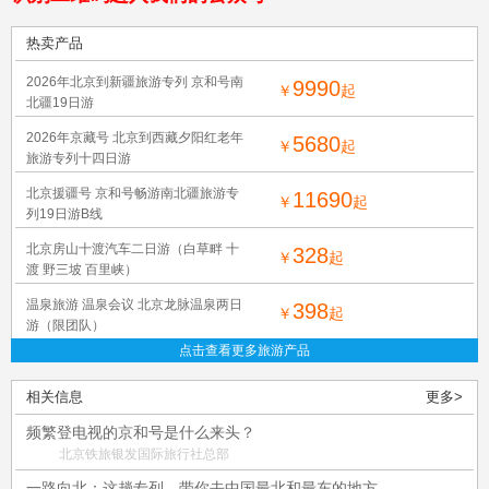
热卖产品
2026年北京到新疆旅游专列 京和号南
9990
￥
起
北疆19日游
2026年京藏号 北京到西藏夕阳红老年
5680
￥
起
旅游专列十四日游
北京援疆号 京和号畅游南北疆旅游专
11690
￥
起
列19日游B线
北京房山十渡汽车二日游（白草畔 十
328
￥
起
渡 野三坡 百里峡）
温泉旅游 温泉会议 北京龙脉温泉两日
398
￥
起
游（限团队）
点击查看更多旅游产品
相关信息
更多>
频繁登电视的京和号是什么来头？
北京铁旅银发国际旅行社总部
一路向北：这趟专列，带你去中国最北和最东的地方