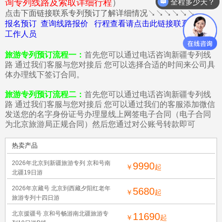
全程多少天？
询专列线路及索取详细行程
）
点击下面链接联系专列预订了解详细情况↘↘↘↘↘↘
报名预订 查询线路报价 行程查看请点击此链接联系我们的
工作人员
旅游专列预订流程一：
首先您可以通过电话咨询新疆专列线
路 通过我们客服与您对接后 您可以选择合适的时间来公司具
体办理线下签订合同。
旅游专列预订流程二：
首先您可以通过电话咨询新疆专列线
路 通过我们客服与您对接后 您可以通过我们的客服添加微信
发送您的名字身份证号办理显线上网签电子合同（电子合同
为北京旅游局正规合同）然后您通过对公账号转款即可
热卖产品
2026年北京到新疆旅游专列 京和号南
9990
￥
起
北疆19日游
2026年京藏号 北京到西藏夕阳红老年
5680
￥
起
旅游专列十四日游
北京援疆号 京和号畅游南北疆旅游专
11690
￥
起