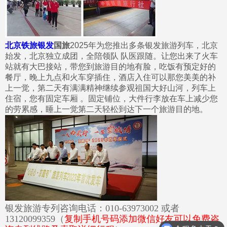
北京铁旅银发
国旅
2025年为您推出多条银发旅游列车，北京
始发，北京独立成团，全陪领队 队医跟随。让您出来了火车
站就有大巴接站，带您到旅游目的地有脸，吃饭有预定好的
餐厅，晚上九点和火车穿插住，酒店入住可以那您美美的补
上一觉，第二天有满满精神继续参观祖国大好山河，列车上
住宿，您有固定车厢 。固定铺位，大件行李放在车上减少您
的劳累感，睡上一觉第二天轻松到达下一个旅游目的地。
银发旅游专列咨询电话：010-63973002 或者
13120099359（
复制手机号码添加微信好友可以免费咨