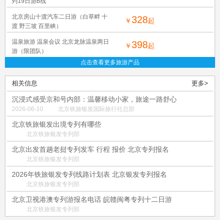
列19日游B线
北京房山十渡汽车二日游（白草畔 十
328
￥
起
渡 野三坡 百里峡）
温泉旅游 温泉会议 北京龙脉温泉两日
398
￥
起
游（限团队）
点击查看更多旅游产品
相关信息
更多>
沉浸式感受京和号内部：温馨移动小家，旅途一路舒心
2026-06-10
北京铁旅银发国际旅行社总部
北京铁旅银发出境专列有哪些
北京铁旅银发专列部
北京出发首趟老挝专列发车 行程 报价 北京专列报名
北京铁旅银发专列部
2026年铁旅银发专列线路计划表 北京银发专列报名
北京铁旅银发专列部
北京卫视港澳专列游报名电话 皖赣闽粤专列十二日游
北京铁旅银发专列部