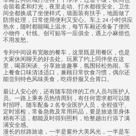
会留着柔和灯光，夜里走动、打水都很安全。卫生
间全都换成了坐便样式，墙面装有扶手，地面做了
防滑处理，日常使用便利又安心。车上
小时供应
24
热水，随时都能喝上温水，每节车厢还准备了便民
小物件，针线、创可贴等一应俱全，遇上小麻烦也
不用发愁。
专列中间设有宽敞的餐车，这里既是用餐区，也是
大家休闲聊天的好去处。玩累了约上同伴坐在这
里，喝茶闲谈、分享旅途趣事，氛围轻松热闹。车
上餐食口味清淡适口，兼顾日常饮食习惯，偶尔还
能尝到特色风味美食，吃得舒服又合胃口。
最让人安心的，还有随车陪伴的工作人员与医护人
员。一路上乘务员热情周到，有任何需求都可以随
时招呼。随车配备
名专业医护人员，全程值守、
2
定时巡检，常备急救及常用药品，要是旅途里身体
稍有不适，都能及时得到照料，给整趟出行添了满
满安全感。
漫长的丝路旅途，一半是窗外大
美风光，一半是车