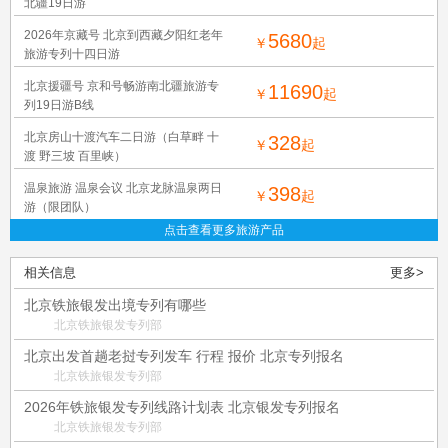
北疆19日游
2026年京藏号 北京到西藏夕阳红老年
5680
￥
起
旅游专列十四日游
北京援疆号 京和号畅游南北疆旅游专
11690
￥
起
列19日游B线
北京房山十渡汽车二日游（白草畔 十
328
￥
起
渡 野三坡 百里峡）
温泉旅游 温泉会议 北京龙脉温泉两日
398
￥
起
游（限团队）
点击查看更多旅游产品
相关信息
更多>
北京铁旅银发出境专列有哪些
北京铁旅银发专列部
北京出发首趟老挝专列发车 行程 报价 北京专列报名
北京铁旅银发专列部
2026年铁旅银发专列线路计划表 北京银发专列报名
北京铁旅银发专列部