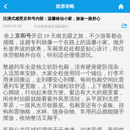
旅游攻略
沉浸式感受京和号内部：温馨移动小家，旅途一路舒心
2026-06-09
北京铁旅银发国际旅行社总部
坐上
京和号
开启
天南北疆之旅，不少游客都会
19
感慨，这趟专列就像一个在路上的温馨小家。抛开
长途奔波的疲惫，车厢里处处都是贴心设计，吃住
休憩都格外自在，特别适合慢慢游玩。
整趟列车全是独立软卧包厢，没有硬座硬卧混杂，
人流简单安静。大家全程使用同一个铺位，行李不
用来回搬运，走到哪安心到哪。每间包厢空间比普
通列车更宽敞，上下床铺松软舒适，上下都配有贴
心脚踏，行动起来很方便。窗边有大大的观景窗，
闲坐时抬眼就能看窗外风景流转，从平原到戈壁、
草原，一路风光尽收眼底。包厢里还有小桌板、挂
钩和置物格，水杯、随身杂物、常用药品都能随手
摆放，收纳整洁又顺手。
车厢公共区域打理得干干净净，过道平缓，夜间也