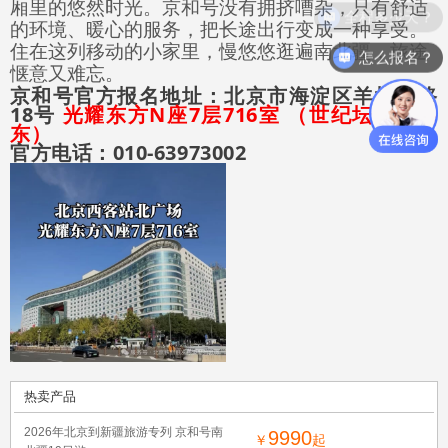
厢里的悠然时光。京和号没有拥挤嘈杂，只有舒适
全程多少天？
的环境、暖心的服务，把长途出行变成一种享受。
住在这列移动的小家里，慢悠悠逛遍南北疆，旅途
怎么报名？
惬意又难忘。
京和号官方报名地址：
北京市海淀区羊坊店路
18号
光耀东方N座7层716室 （世纪坛医院路
东）
官
方
电话
：
0
10-63973
00
2
热卖产品
2026年北京到新疆旅游专列 京和号南
9990
￥
起