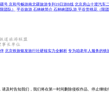
疆号 京和号畅游南北疆旅游专列19日游B线
北京房山十渡汽车二
（限团队）
平谷旅游 石林峡简介 石林峡团队游 平谷赏桃花（限
相伴
北京铁旅银发旅行社硬核实力全解析
专为咱老年人服务的铁
，请及时告知我们，我们将在第一时间删除侵权作品、停止继续