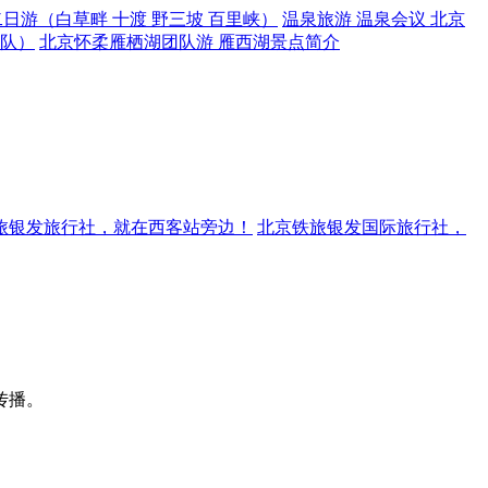
日游（白草畔 十渡 野三坡 百里峡）
温泉旅游 温泉会议 北京
团队）
北京怀柔雁栖湖团队游 雁西湖景点简介
旅银发旅行社，就在西客站旁边！
北京铁旅银发国际旅行社，
传播。