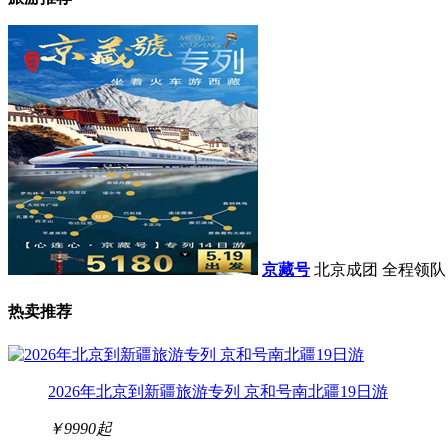
京藏号
北京成团 全程领队
热卖推荐
2026年北京到新疆旅游专列 京和号南北疆19日游
￥9990
起