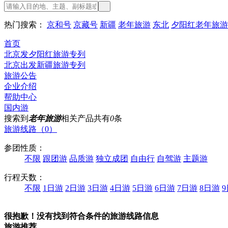
热门搜索：
京和号
京藏号
新疆
老年旅游
东北
夕阳红老年旅游
首页
北京发夕阳红旅游专列
北京出发新疆旅游专列
旅游公告
企业介绍
帮助中心
国内游
搜索到
老年旅游
相关产品共有
0
条
旅游线路（0）
参团性质：
不限
跟团游
品质游
独立成团
自由行
自驾游
主题游
行程天数：
不限
1日游
2日游
3日游
4日游
5日游
6日游
7日游
8日游
很抱歉！没有找到符合条件的旅游线路信息
旅游推荐