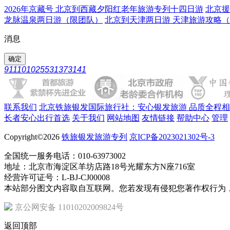
2026年京藏号 北京到西藏夕阳红老年旅游专列十四日游
北京援
龙脉温泉两日游（限团队）
北京到天津两日游 天津旅游攻略
消息
911101025531373141
联系我们
北京铁旅银发国际旅行社：安心银发旅游 品质全程
长者安心出行首选
关于我们
网站地图
友情链接
帮助中心
管理
Copyright©2026
铁旅银发旅游专列
京ICP备2023021302号-3
全国统一服务电话：010-63973002
地址：北京市海淀区羊坊店路18号光耀东方N座716室
经营许可证号：L-BJ-CJ00008
本站部分图文内容取自互联网。您若发现有侵犯您著作权行为
京公网安备 11010202009824号
返回顶部