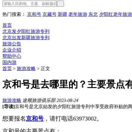
热门搜索：
京和号
京藏号
新疆
老年旅游
东北
夕阳红老年旅游
首页
北京发夕阳红旅游专列
北京出发新疆旅游专列
旅游公告
企业介绍
帮助中心
国内游
首页
>
旅游攻略
> 正文
京和号是去哪里的？主要景点
旅游攻略
途顺旅游俱乐部
2023-08-24
[导读]
京和号是北京始发的夕阳红旅游专列中享受政府补贴的
想要报名
京和号
，请打电话63973002。
京和号的主要景点有：