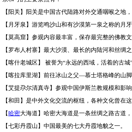
【阳关】阳关是中国古代陆路对外交通咽喉之地，
【月牙泉】游览鸣沙山和有沙漠第一泉之称的月牙
【莫高窟】参观内容最丰富，保存最完整的佛教文
【罗布人村寨】最大沙漠、最长的内陆河和丝绸之
【喀什老城区】
被誉为
“永远的西域，活着的古城
【喀拉库里湖】前往冰山之父
—慕士塔格峰的山脚
【艾提尕尔清真寺】参观中国伊斯兰教规模和影响
【和田】是中外文化交流的枢纽，各种文化曾在这
【
哈密
大海道】哈密大海道是一条丝绸之路古道，
【七彩丹霞山】中国最美的七大丹霞地貌之一。