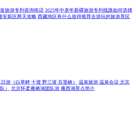
号银发旅游专列咨询电话
2025年中老年新疆旅游专列线路如何选择
雄安新区两天攻略
西藏地区有什么值得推荐去游玩的旅游景区
日游（白草畔 十渡 野三坡 百里峡）
温泉旅游 温泉会议 北京
团队）
北京怀柔雁栖湖团队游 雁西湖景点简介