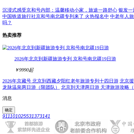
沉浸式感受京和号内部：温馨移动小家，旅途一路舒心
银发一
中国铁道旅行社京和号南北疆专列来了 火热报名中
中老年人旅
吗？
热卖推荐
2026年北京到新疆旅游专列 京和号南北疆19日游
￥9990
起
2026年京藏号 北京到西藏夕阳红老年旅游专列十四日游
北京援
龙脉温泉两日游（限团队）
北京到天津两日游 天津旅游攻略
消息
911101025531373141