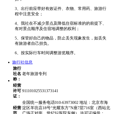
3、出行前应带好有效证件、衣物、常用药、旅游行
程中注意安全；
4、我社在不减少景点及降低住宿标准的的前提下、
有对景点顺序及住宿地调整的权利；
5、保管好自己的物品，防止丢失现象发生，如丢失
有旅游者自己担负。
6、按实际行车时间调整游览顺序。
旅行社信息
旅行
社名
老年旅游专列
称：
经营
许可
911101025531373141
证：
全国统一服务电话010-63973002 地址：北京市海
经营
淀区羊坊店18号“光耀东方”N座7层716室（西站北
范
广场正对面，世纪坛医院东侧） 许可证编号：