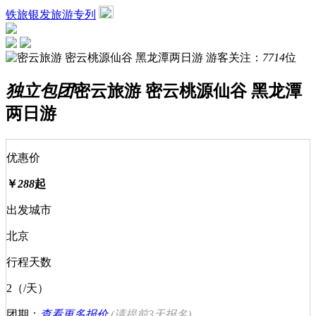
铁旅银发旅游专列
游客关注：
7714
位
独立包团
密云旅游 密云桃源仙谷 黑龙潭
两日游
优惠价
￥
288
起
出发城市
北京
行程天数
2（/天）
团期：
查看更多报价
(请提前
3天
报名)