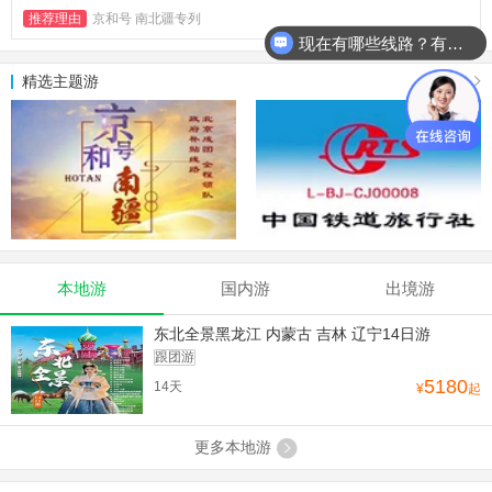
推荐理由
京和号 南北疆专列
现在有哪些线路？有详细行程吗？
精选主题游
更多
本地游
国内游
出境游
东北全景黑龙江 内蒙古 吉林 辽宁14日游
跟团游
5180
14天
¥
起
更多本地游