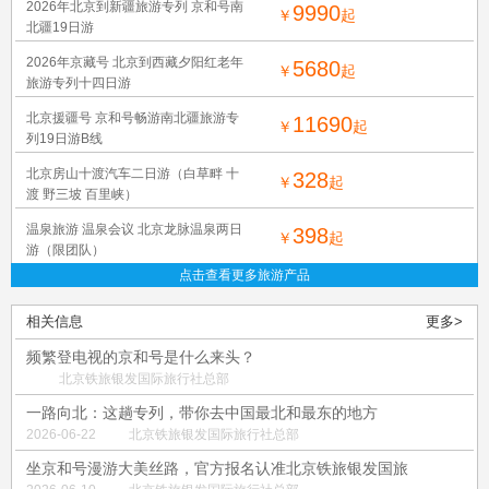
2026年北京到新疆旅游专列 京和号南
9990
￥
起
北疆19日游
2026年京藏号 北京到西藏夕阳红老年
5680
￥
起
旅游专列十四日游
北京援疆号 京和号畅游南北疆旅游专
11690
￥
起
列19日游B线
北京房山十渡汽车二日游（白草畔 十
328
￥
起
渡 野三坡 百里峡）
温泉旅游 温泉会议 北京龙脉温泉两日
398
￥
起
游（限团队）
点击查看更多旅游产品
相关信息
更多>
频繁登电视的京和号是什么来头？
北京铁旅银发国际旅行社总部
一路向北：这趟专列，带你去中国最北和最东的地方
2026-06-22
北京铁旅银发国际旅行社总部
坐京和号漫游大美丝路，官方报名认准北京铁旅银发国旅