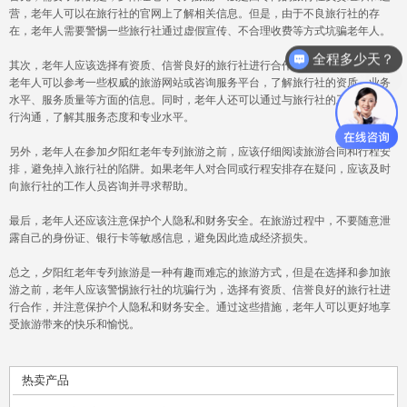
营，老年人可以在旅行社的官网上了解相关信息。但是，由于不良旅行社的存
在，老年人需要警惕一些旅行社通过虚假宣传、不合理收费等方式坑骗老年人。
全程多少天？
其次，老年人应该选择有资质、信誉良好的旅行社进行合作。在选择旅行社时，
怎么报名？
老年人可以参考一些权威的旅游网站或咨询服务平台，了解旅行社的资质、业务
水平、服务质量等方面的信息。同时，老年人还可以通过与旅行社的工作人员进
行沟通，了解其服务态度和专业水平。
另外，老年人在参加夕阳红老年专列旅游之前，应该仔细阅读旅游合同和行程安
排，避免掉入旅行社的陷阱。如果老年人对合同或行程安排存在疑问，应该及时
向旅行社的工作人员咨询并寻求帮助。
最后，老年人还应该注意保护个人隐私和财务安全。在旅游过程中，不要随意泄
露自己的身份证、银行卡等敏感信息，避免因此造成经济损失。
总之，夕阳红老年专列旅游是一种有趣而难忘的旅游方式，但是在选择和参加旅
游之前，老年人应该警惕旅行社的坑骗行为，选择有资质、信誉良好的旅行社进
行合作，并注意保护个人隐私和财务安全。通过这些措施，老年人可以更好地享
受旅游带来的快乐和愉悦。
热卖产品