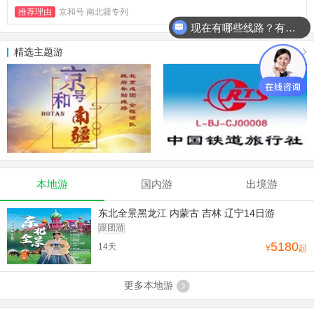
推荐理由
京和号 南北疆专列
现在有哪些线路？有详细行程吗？
精选主题游
更多
本地游
国内游
出境游
东北全景黑龙江 内蒙古 吉林 辽宁14日游
跟团游
5180
14天
¥
起
更多本地游