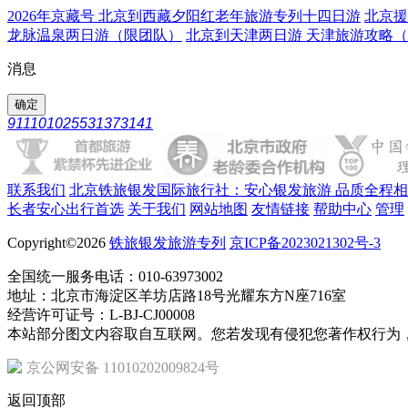
2026年京藏号 北京到西藏夕阳红老年旅游专列十四日游
北京援
龙脉温泉两日游（限团队）
北京到天津两日游 天津旅游攻略
消息
911101025531373141
联系我们
北京铁旅银发国际旅行社：安心银发旅游 品质全程
长者安心出行首选
关于我们
网站地图
友情链接
帮助中心
管理
Copyright©2026
铁旅银发旅游专列
京ICP备2023021302号-3
全国统一服务电话：010-63973002
地址：北京市海淀区羊坊店路18号光耀东方N座716室
经营许可证号：L-BJ-CJ00008
本站部分图文内容取自互联网。您若发现有侵犯您著作权行为
京公网安备 11010202009824号
返回顶部