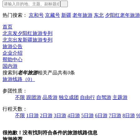
热门搜索：
京和号
京藏号
新疆
老年旅游
东北
夕阳红老年旅游
首页
北京发夕阳红旅游专列
北京出发新疆旅游专列
旅游公告
企业介绍
帮助中心
国内游
搜索到
老年旅游
相关产品共有
0
条
旅游线路（0）
参团性质：
不限
跟团游
品质游
独立成团
自由行
自驾游
主题游
行程天数：
不限
1日游
2日游
3日游
4日游
5日游
6日游
7日游
8日游
很抱歉！没有找到符合条件的旅游线路信息
旅游推荐