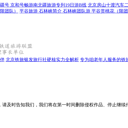
疆号 京和号畅游南北疆旅游专列19日游B线
北京房山十渡汽车二
（限团队）
平谷旅游 石林峡简介 石林峡团队游 平谷赏桃花（限
相伴
北京铁旅银发旅行社硬核实力全解析
专为咱老年人服务的铁
，请及时告知我们，我们将在第一时间删除侵权作品、停止继续