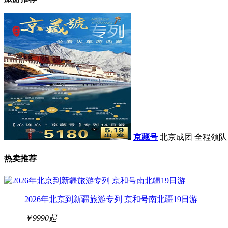
京藏号
北京成团 全程领队
热卖推荐
2026年北京到新疆旅游专列 京和号南北疆19日游
￥9990
起