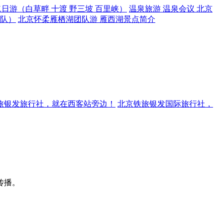
日游（白草畔 十渡 野三坡 百里峡）
温泉旅游 温泉会议 北京
团队）
北京怀柔雁栖湖团队游 雁西湖景点简介
旅银发旅行社，就在西客站旁边！
北京铁旅银发国际旅行社，
传播。